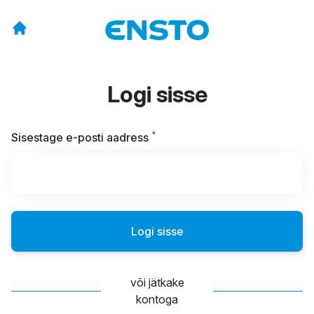
Logi sisse
*
Kohustuslik
Sisestage e-posti aadress
Logi sisse
või jätkake
kontoga