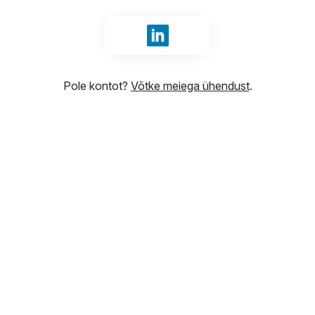
Logige sisse LinkedIn abil
Pole kontot?
Võtke meiega ühendust
.