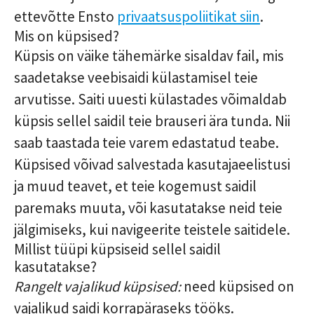
ettevõtte Ensto
privaatsuspoliitikat siin
.
Mis on küpsised?
Küpsis on väike tähemärke sisaldav fail, mis
saadetakse veebisaidi külastamisel teie
arvutisse. Saiti uuesti külastades võimaldab
küpsis sellel saidil teie brauseri ära tunda. Nii
saab taastada teie varem edastatud teabe.
Küpsised võivad salvestada kasutajaeelistusi
ja muud teavet, et teie kogemust saidil
paremaks muuta, või kasutatakse neid teie
jälgimiseks, kui navigeerite teistele saitidele.
Millist tüüpi küpsiseid sellel saidil
kasutatakse?
Rangelt vajalikud küpsised:
need küpsised on
vajalikud saidi korrapäraseks tööks.