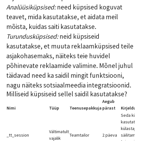
Analüüsiküpsised:
need küpsised koguvat
teavet, mida kasutatakse, et aidata meil
mõista, kuidas saiti kasutatakse.
Turundusküpsised:
neid küpsiseid
kasutatakse, et muuta reklaamküpsised teile
asjakohasemaks, näiteks teie huvidel
põhinevate reklaamide valimine. Mõnel juhul
täidavad need ka saidil mingit funktsiooni,
nagu näiteks sotsiaalmeedia integratsioonid.
Milliseid küpsiseid sellel saidil kasutatakse?
Aegub
Nimi
Tüüp
Teenusepakkuja
pärast
Kirjeldus
Seda küps
kasutatak
külastajak
Vältimatult
_tt_session
Teamtailor
2 päeva
säilitamise
vajalik