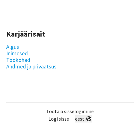
Karjäärisait
Algus
Inimesed
Töökohad
Andmed ja privaatsus
Töötaja sisselogimine
Logi sisse
·
eesti
Vaheta keelt