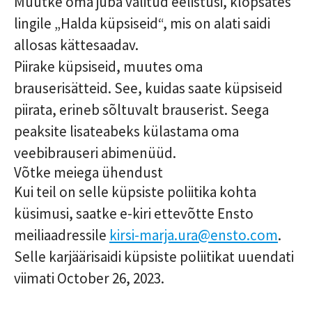
Muutke oma juba valitud eelistusi, klõpsates
lingile „Halda küpsiseid“, mis on alati saidi
allosas kättesaadav.
Piirake küpsiseid, muutes oma
brauserisätteid. See, kuidas saate küpsiseid
piirata, erineb sõltuvalt brauserist. Seega
peaksite lisateabeks külastama oma
veebibrauseri abimenüüd.
Võtke meiega ühendust
Kui teil on selle küpsiste poliitika kohta
küsimusi, saatke e-kiri ettevõtte Ensto
meiliaadressile
kirsi-marja.ura@ensto.com
.
Selle karjäärisaidi küpsiste poliitikat uuendati
viimati October 26, 2023.