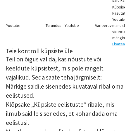
saiti kasut
Küpsised,
kasutatak
Youtube'is
Youtube
Turundus
Youtube
Varieeruv
manustatu
videote
mängimise
Lisateave
Teie kontroll küpsiste üle
Teil on õigus valida, kas nõustute või
keeldute küpsistest, mis pole rangelt
vajalikud. Seda saate teha järgmiselt:
Märkige saidile sisenedes kuvataval ribal oma
eelistused.
Klõpsake „Küpsiste eelistuste“ ribale, mis
ilmub saidile sisenedes, et kohandada oma
eelistusi.