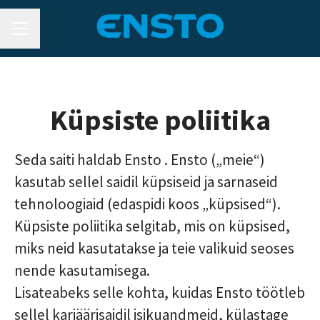
KARJÄÄRIMENÜÜ
Küpsiste poliitika
Seda saiti haldab Ensto . Ensto („meie“)
kasutab sellel saidil küpsiseid ja sarnaseid
tehnoloogiaid (edaspidi koos „küpsised“).
Küpsiste poliitika selgitab, mis on küpsised,
miks neid kasutatakse ja teie valikuid seoses
nende kasutamisega.
Lisateabeks selle kohta, kuidas Ensto töötleb
sellel karjäärisaidil isikuandmeid, külastage