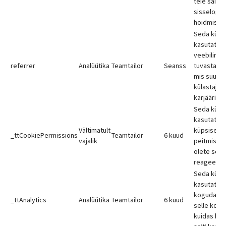
teie saidil
sisselogit
hoidmiseks
Seda küps
kasutatak
veebilingi
referrer
Analüütika
Teamtailor
Seanss
tuvastami
mis suuna
külastajad
karjäärisai
Seda küps
kasutatak
Vältimatult
küpsiserib
_ttCookiePermissions
Teamtailor
6 kuud
vajalik
peitmiseks
olete selle
reageerin
Seda küps
kasutataks
koguda te
_ttAnalytics
Analüütika
Teamtailor
6 kuud
selle koht
kuidas kül