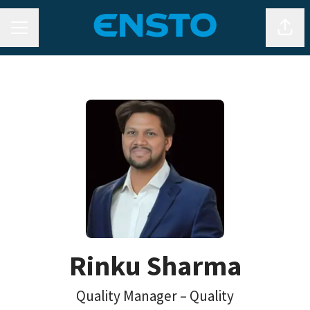
URAVALIKKO
Jaa s
Rinku Sharma
Quality Manager – Quality