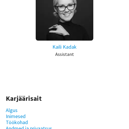
Kaili Kadak
Assistant
Karjäärisait
Algus
Inimesed
Töökohad
Andmed ja privaatsus