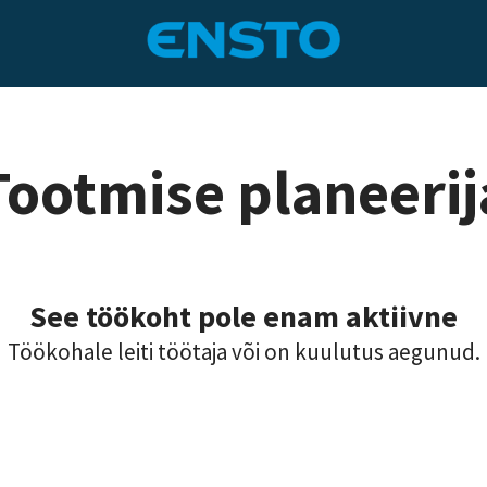
Tootmise planeerij
See töökoht pole enam aktiivne
Töökohale leiti töötaja või on kuulutus aegunud.