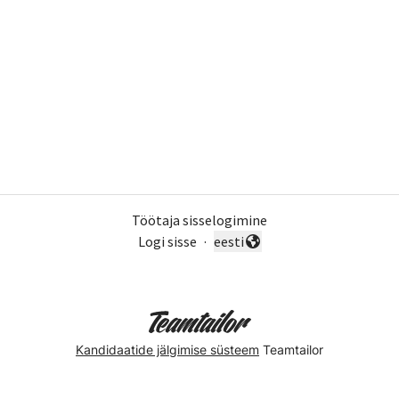
Töötaja sisselogimine
Logi sisse
·
eesti
Vaheta keelt
Kandidaatide jälgimise süsteem
Teamtailor