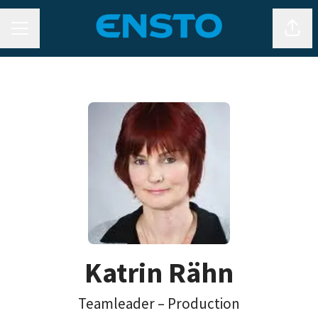
CAREER MENU
Shar
Katrin Rähn
Teamleader – Production